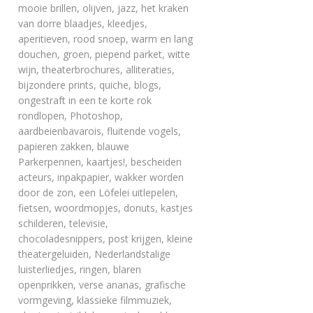
mooie brillen, olijven, jazz, het kraken
van dorre blaadjes, kleedjes,
aperitieven, rood snoep, warm en lang
douchen, groen, piepend parket, witte
wijn, theaterbrochures, alliteraties,
bijzondere prints, quiche, blogs,
ongestraft in een te korte rok
rondlopen, Photoshop,
aardbeienbavarois, fluitende vogels,
papieren zakken, blauwe
Parkerpennen, kaartjes!, bescheiden
acteurs, inpakpapier, wakker worden
door de zon, een Löfelei uitlepelen,
fietsen, woordmopjes, donuts, kastjes
schilderen, televisie,
chocoladesnippers, post krijgen, kleine
theatergeluiden, Nederlandstalige
luisterliedjes, ringen, blaren
openprikken, verse ananas, grafische
vormgeving, klassieke filmmuziek,