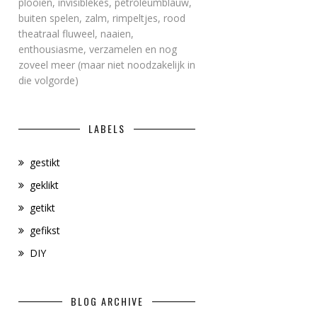
plooien, invisiblekes, petroleumblauw,
buiten spelen, zalm, rimpeltjes, rood
theatraal fluweel, naaien,
enthousiasme, verzamelen en nog
zoveel meer (maar niet noodzakelijk in
die volgorde)
LABELS
gestikt
geklikt
getikt
gefikst
DIY
BLOG ARCHIVE